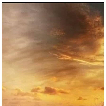
Aller au contenu
Les relais dans le Var 83 -
AdRef83
AD-REF83
Select Language
▼
Radio Amateur du Var
2026
Sauter le menu
×