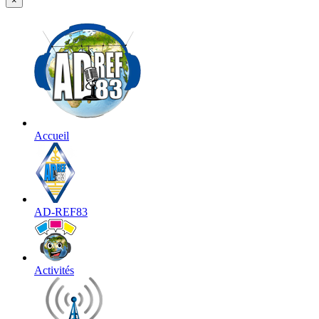
×
Accueil
AD-REF83
Activités