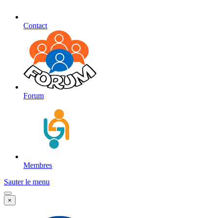
Contact
Forum
Membres
Sauter le menu
×