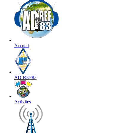
Accueil
AD-REF83
Activités