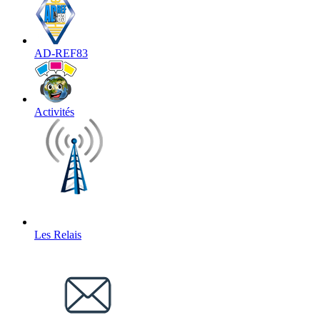
AD-REF83
Activités
Les Relais