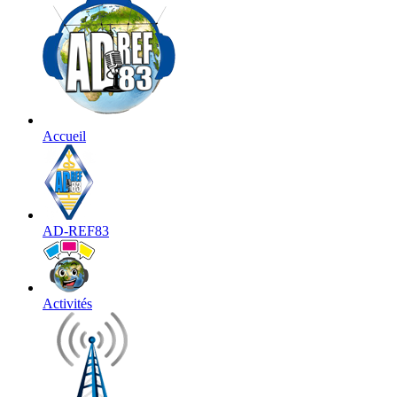
Accueil
AD-REF83
Activités