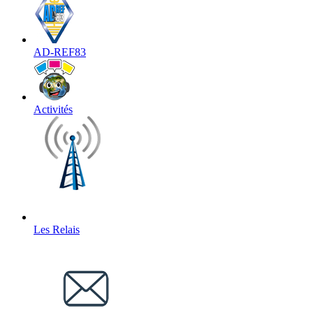
AD-REF83
Activités
Les Relais