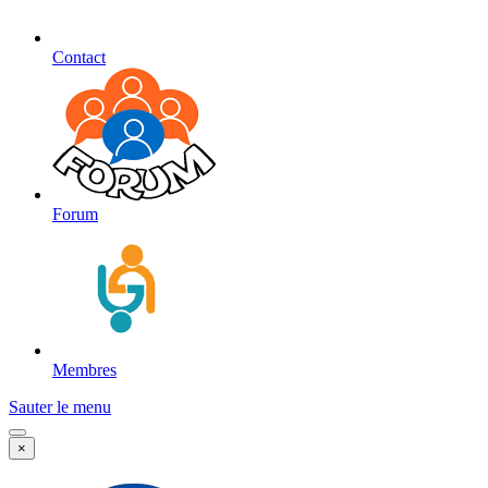
Contact
Forum
Membres
Sauter le menu
×