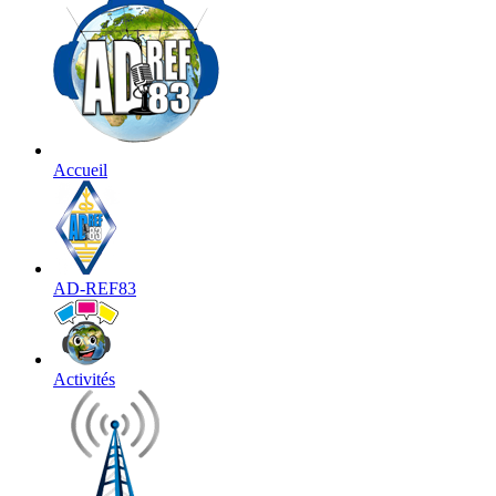
Accueil
AD-REF83
Activités