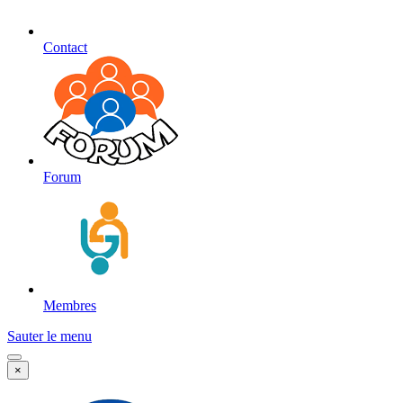
Contact
Forum
Membres
Sauter le menu
×