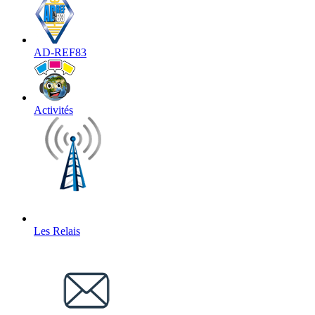
AD-REF83
Activités
Les Relais