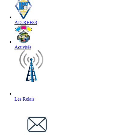
AD-REF83
Activités
Les Relais