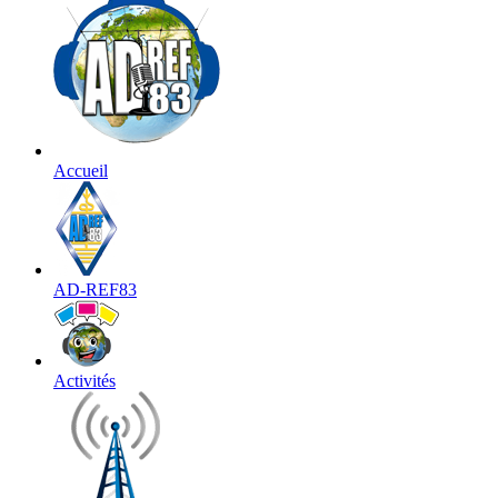
Accueil
AD-REF83
Activités