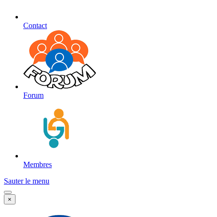
Contact
Forum
Membres
Sauter le menu
×