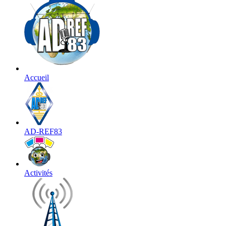
Accueil
AD-REF83
Activités