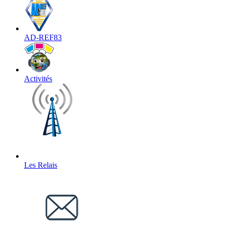
AD-REF83
Activités
Les Relais