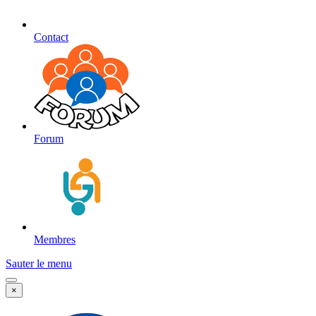
Contact
Forum
Membres
Sauter le menu
×